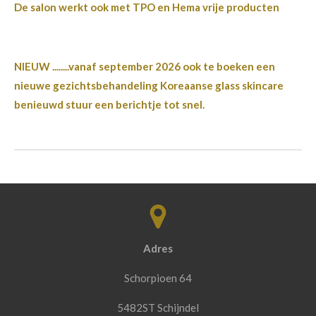
De salon werkt ook met TPO en Hema vrije producten
NIEUW ........vanaf september 2026 ook te boeken een
nieuwe gezichtsbehandeling Koreaanse glass skincare
benieuwd stuur een berichtje tot snel.
Adres
Schorpioen 64
5482ST Schijndel